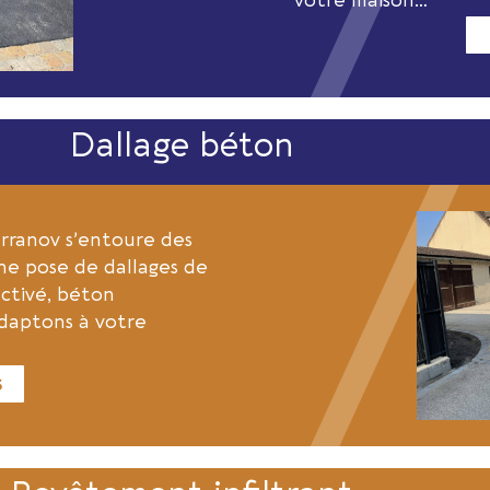
votre maison…
Dallage béton
erranov s’entoure des
une pose de dallages de
activé, béton
daptons à votre
s