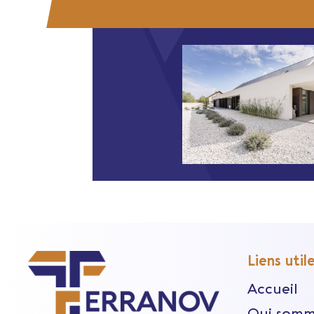
Liens util
Accueil
Qui somm