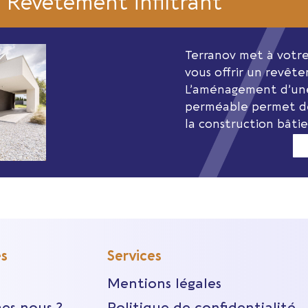
Revêtement infiltrant
Terranov met à votre 
vous offrir un revête
L’aménagement d’une
perméable permet de
la construction bâti
es
Services
Mentions légales
es nous ?
Politique de confidentialité