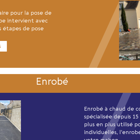
aire pour la pose de
pe intervient avec
s étapes de pose
s
Enrobé
Enrobé à chaud de co
spécialisée depuis 15
plus en plus utilisé p
individuelles, l’enro