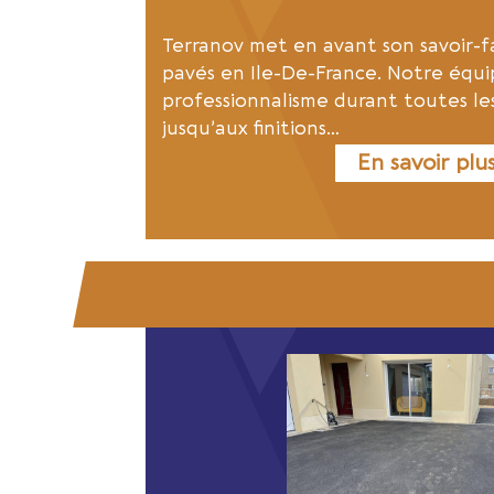
Terranov met en avant son savoir-f
pavés en Ile-De-France. Notre équi
professionnalisme durant toutes le
jusqu’aux finitions…
En savoir plu