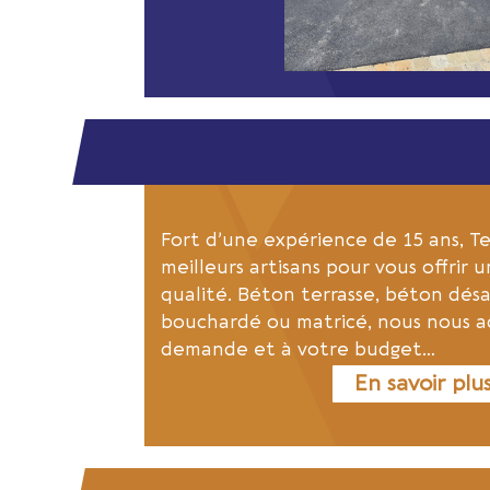
Fort d’une expérience de 15 ans, T
meilleurs artisans pour vous offrir 
qualité. Béton terrasse, béton dés
bouchardé ou matricé, nous nous a
demande et à votre budget…
En savoir plu